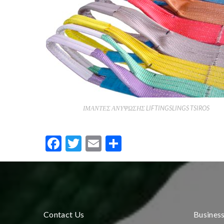
ΙΜΑΝΤΕΣ ΑΝΥΨΩΣΗΣ LIFTINGSLINGS TSIROS
Facebook
Twitter
Email
Share
Contact Us
Busines